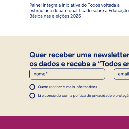
Painel integra a iniciativa do Todos voltada a
estimular o debate qualificado sobre a Educação
Básica nas eleições 2026
Quer receber uma newsletter
os dados e receba a “Todos e
Nome
E-Mail
Quero receber e-mails informativos
1
Concordo com a política
Concordo com a política
Li e concordo com a
política de privacidade e proteç
1