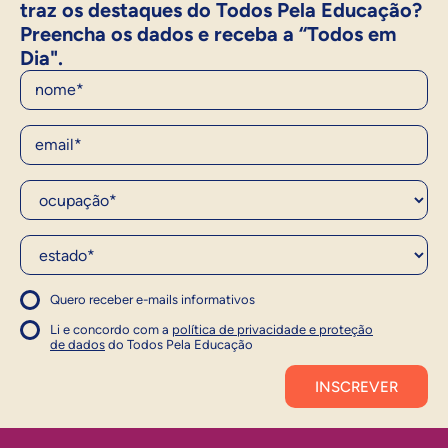
traz os destaques do Todos Pela Educação?
Preencha os dados e receba a “Todos em
Dia".
Nome
E-Mail
Ocupação*
Estado*
Quero receber e-mails informativos
1
Concordo com a política
Concordo com a política
Li e concordo com a
política de privacidade e proteção
1
de dados
do Todos Pela Educação
Inscrever