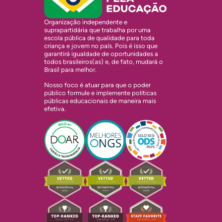
Organização independente e
suprapartidária que trabalha por uma
escola pública de qualidade para toda
criança e jovem no país. Pois é isso que
garantirá igualdade de oportunidades a
todos brasileiros(as) e, de fato, mudará o
Brasil para melhor.
Nosso foco é atuar para que o poder
público formule e implemente políticas
públicas educacionais de maneira mais
efetiva.