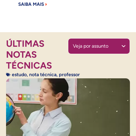
SAIBA MAIS
educa
anos.
SAIB
ÚLTIMAS
Veja por assunto
NOTAS
TÉCNICAS
estudo
,
nota técnica
,
professor