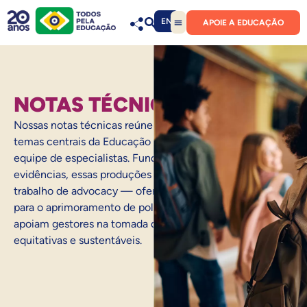
EN
APOIE A EDUCAÇÃO
NOTAS TÉCNICAS
Nossas notas técnicas reúnem análises sólidas sobre
temas centrais da Educação Básica, produzidas por uma
equipe de especialistas. Fundamentadas em dados e
evidências, essas produções — parte essencial do nosso
trabalho de advocacy — oferecem subsídios qualificados
para o aprimoramento de políticas educacionais e
apoiam gestores na tomada de decisões mais eficazes,
equitativas e sustentáveis.