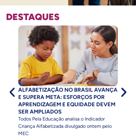
DESTAQUES
ALFABETIZAÇÃO NO BRASIL AVANÇA
TOD
E SUPERA META: ESFORÇOS POR
PRO
APRENDIZAGEM E EQUIDADE DEVEM
NAC
SER AMPLIADOS
Nota 
Todos Pela Educação analisa o Indicador
aprim
Criança Alfabetizada divulgado ontem pelo
Gover
MEC
estab