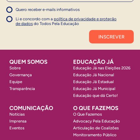
Quero receber e-mails informativos
1
Concordo com a política
Concordo com a política
Li e concordo com a
política de privacidade e proteção
1
de dados
do Todos Pela Educação
Inscrever
QUEM SOMOS
EDUCAÇÃO JÁ
Sobre
Educação Já nas Eleições 2026
Governança
Educação Já Nacional
Equipe
Educação Já Estadual
Transparência
Educação Já Municipal
Educação que dá Certo!
COMUNICAÇÃO
O QUE FAZEMOS
Notícias
O Que Fazemos
Imprensa
Advocacy Pela Educação
Eventos
Articulação de Coalizões
Monitoramento Público