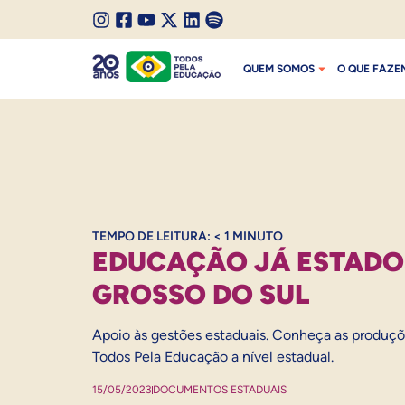
SALTAR PARA O CONTEÚDO
I
F
Y
X
L
S
SALTAR PARA O MENU
n
a
o
/
i
p
QUEM SOMOS
O QUE FAZE
s
c
u
T
n
o
t
e
t
w
k
t
a
b
u
i
e
i
g
o
b
t
d
f
r
o
e
t
I
y
a
k
e
n
m
r
TEMPO DE LEITURA:
< 1
MINUTO
EDUCAÇÃO JÁ ESTADO
GROSSO DO SUL
Apoio às gestões estaduais. Conheça as produç
Todos Pela Educação a nível estadual.
15/05/2023
DOCUMENTOS ESTADUAIS