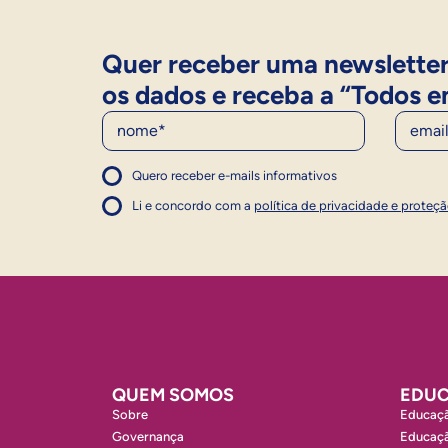
Quer receber uma newsletter
os dados e receba a “Todos e
Nome
E-Mail
Quero receber e-mails informativos
1
Concordo com a política
Concordo com a política
Li e concordo com a
política de privacidade e proteç
1
QUEM SOMOS
EDUC
Sobre
Educaçã
Governança
Educaçã