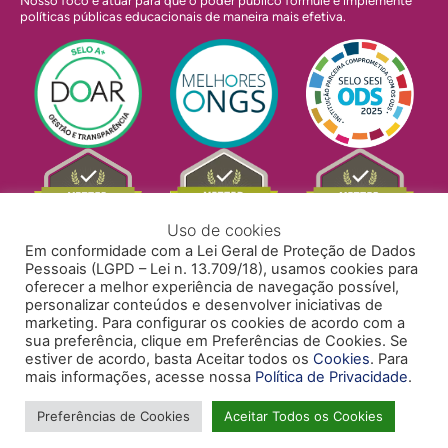
Nosso foco é atuar para que o poder público formule e implemente
políticas públicas educacionais de maneira mais efetiva.
Uso de cookies
Em conformidade com a Lei Geral de Proteção de Dados
Pessoais (LGPD – Lei n. 13.709/18), usamos cookies para
oferecer a melhor experiência de navegação possível,
personalizar conteúdos e desenvolver iniciativas de
marketing. Para configurar os cookies de acordo com a
sua preferência, clique em Preferências de Cookies. Se
estiver de acordo, basta Aceitar todos os
Cookies
. Para
mais informações, acesse nossa
Política de Privacidade
.
POLÍTICA DE PRIVACIDADE
POLÍTICA DE COOKIES
ACESSIBILIDADE
TRABALHE CONOSCO
Preferências de Cookies
Aceitar Todos os Cookies
Copyright © 2024 Todos Pela Educação