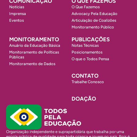
COMUNICAÇÃO
O QUE FAZEMOS
Notícias
O Que Fazemos
Imprensa
Advocacy Pela Educação
Eventos
Articulação de Coalizões
Monitoramento Público
MONITORAMENTO
PUBLICAÇÕES
Anuário da Educação Básica
Notas Técnicas
Monitoramento de Políticas
Posicionamentos
Públicas
O que o Todos Pensa
Monitoramento de Dados
CONTATO
Trabalhe Conosco
DOAÇÃO
Organização independente e suprapartidária que trabalha por uma
escola pública de qualidade para toda criança e jovem no país. Pois é