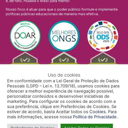
e, de fato, mudará o Brasil para melhor.
Nosso foco é atuar para que o poder público formule e implemente
políticas públicas educacionais de maneira mais efetiva.
Uso de cookies
Em conformidade com a Lei Geral de Proteção de Dados
Pessoais (LGPD – Lei n. 13.709/18), usamos cookies para
oferecer a melhor experiência de navegação possível,
personalizar conteúdos e desenvolver iniciativas de
marketing. Para configurar os cookies de acordo com a
sua preferência, clique em Preferências de Cookies. Se
estiver de acordo, basta Aceitar todos os
Cookies
. Para
mais informações, acesse nossa
Política de Privacidade
.
POLÍTICA DE PRIVACIDADE
POLÍTICA DE COOKIES
ACESSIBILIDADE
TRABALHE CONOSCO