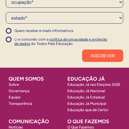
Estado*
Quero receber e-mails informativos
1
Concordo com a política
Concordo com a política
Li e concordo com a
política de privacidade e proteção
1
de dados
do Todos Pela Educação
Inscrever
QUEM SOMOS
EDUCAÇÃO JÁ
Sobre
Educação Já nas Eleições 2026
Governança
Educação Já Nacional
Equipe
Educação Já Estadual
Transparência
Educação Já Municipal
Educação que dá Certo!
COMUNICAÇÃO
O QUE FAZEMOS
Notícias
O Que Fazemos