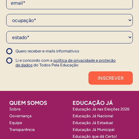
Ocupação*
Estado*
Quero receber e-mails informativos
1
Concordo com a política
Concordo com a política
Li e concordo com a
política de privacidade e proteção
1
de dados
do Todos Pela Educação
Inscrever
QUEM SOMOS
EDUCAÇÃO JÁ
Sobre
Educação Já nas Eleições 2026
Governança
Educação Já Nacional
Equipe
Educação Já Estadual
Transparência
Educação Já Municipal
Educação que dá Certo!