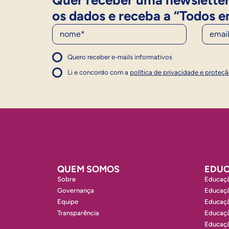
Quer receber uma newsletter
os dados e receba a “Todos e
Nome
E-Mail
Quero receber e-mails informativos
1
Concordo com a política
Concordo com a política
Li e concordo com a
política de privacidade e proteç
1
QUEM SOMOS
EDUC
Sobre
Educaçã
Governança
Educaçã
Equipe
Educaçã
Transparência
Educaçã
Educaçã