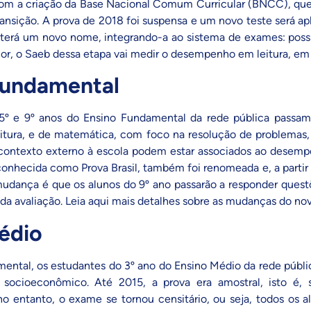
Com a criação da
Base Nacional Comum Curricular (BNCC)
, qu
ansição. A prova de 2018 foi suspensa e um novo teste será a
 terá um novo nome, integrando-a ao sistema de exames: poss
or, o Saeb dessa etapa vai medir o desempenho em leitura, em
Fundamental
 5º e 9º anos do Ensino Fundamental da rede pública passa
itura, e de matemática, com foco na resolução de problemas
 contexto externo à escola podem estar associados ao desempe
s conhecida como
Prova Brasil
, também foi renomeada e, a parti
udança é que os alunos do 9º ano passarão a responder quest
da avaliação.
Leia aqui mais detalhes sobre as mudanças do no
édio
mental, os estudantes do 3º ano do Ensino Médio da rede públ
 socioeconômico. Até 2015, a prova era amostral, isto é,
no entanto, o exame se tornou censitário, ou seja, todos os 