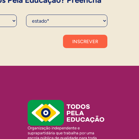
os Pela Educação? Preencha
Estado*
Organização independente e
suprapartidária que trabalha por uma
escola pública de qualidade para toda