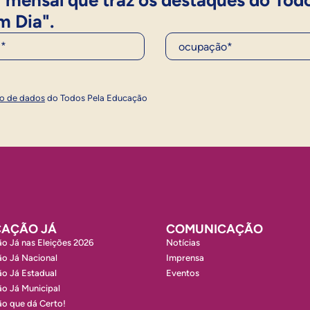
 mensal que traz os destaques do Tod
m Dia".
Ocupação*
Inscrever
ão de dados
do Todos Pela Educação
AÇÃO JÁ
COMUNICAÇÃO
o Já nas Eleições 2026
Notícias
o Já Nacional
Imprensa
o Já Estadual
Eventos
o Já Municipal
o que dá Certo!