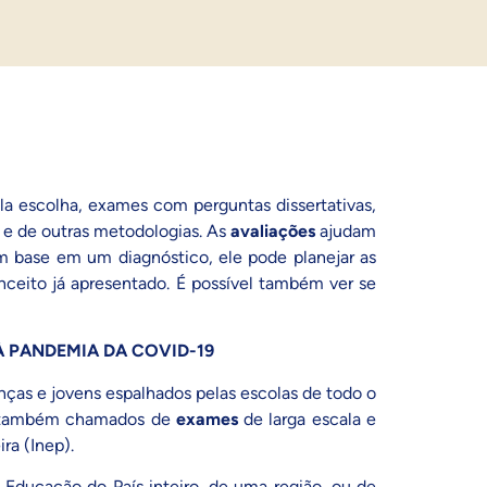
a escolha, exames com perguntas dissertativas,
 e de outras metodologias. As
avaliações
ajudam
m base em um diagnóstico, ele pode planejar as
nceito já apresentado. É possível também ver se
À PANDEMIA DA COVID-19
anças e jovens espalhados pelas escolas de todo o
os, também chamados de
exames
de larga escala e
ira (Inep)
.
a Educação do País inteiro, de uma região, ou de