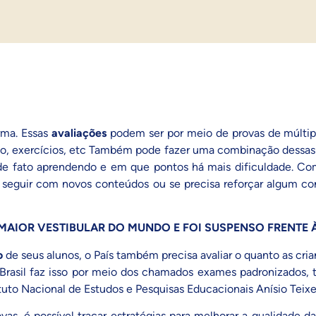
rma. Essas
avaliações
podem ser por meio de provas de múltipl
upo, exercícios, etc Também pode fazer uma combinação dessas
de fato aprendendo e em que pontos há mais dificuldade. Co
 seguir com novos conteúdos ou se precisa reforçar algum co
MAIOR VESTIBULAR DO MUNDO E FOI SUSPENSO FRENTE 
o
de seus alunos, o País também precisa avaliar o quanto as cri
 O Brasil faz isso por meio dos chamados exames padronizad
ituto Nacional de Estudos e Pesquisas Educacionais Anísio Teixe
ovas, é possível traçar estratégias para melhorar a qualidade d