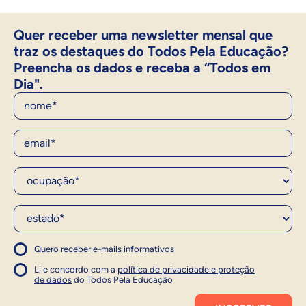
Quer receber uma newsletter mensal que
traz os destaques do Todos Pela Educação?
Preencha os dados e receba a “Todos em
Dia".
Nome
E-Mail
Ocupação*
Estado*
Quero receber e-mails informativos
1
Concordo com a política
Concordo com a política
Li e concordo com a
política de privacidade e proteção
1
de dados
do Todos Pela Educação
Inscrever