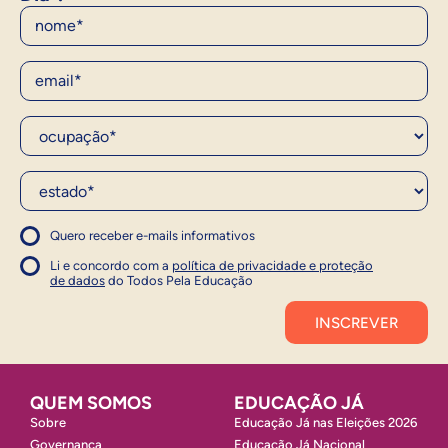
Nome
E-Mail
Ocupação*
Estado*
Quero receber e-mails informativos
1
Concordo com a política
Concordo com a política
Li e concordo com a
política de privacidade e proteção
1
de dados
do Todos Pela Educação
Inscrever
QUEM SOMOS
EDUCAÇÃO JÁ
Sobre
Educação Já nas Eleições 2026
Governança
Educação Já Nacional