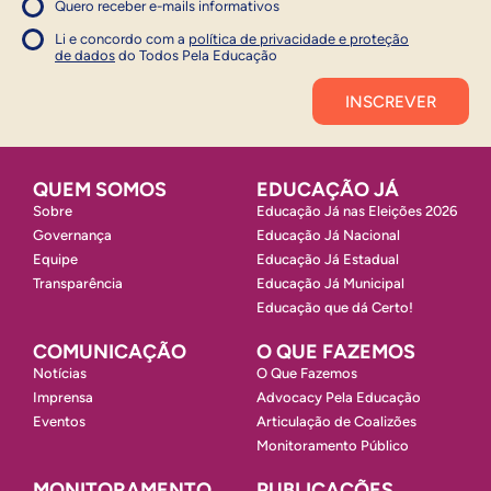
Quero receber e-mails informativos
1
Concordo com a política
Concordo com a política
Li e concordo com a
política de privacidade e proteção
1
de dados
do Todos Pela Educação
Inscrever
QUEM SOMOS
EDUCAÇÃO JÁ
Sobre
Educação Já nas Eleições 2026
Governança
Educação Já Nacional
Equipe
Educação Já Estadual
Transparência
Educação Já Municipal
Educação que dá Certo!
COMUNICAÇÃO
O QUE FAZEMOS
Notícias
O Que Fazemos
Imprensa
Advocacy Pela Educação
Eventos
Articulação de Coalizões
Monitoramento Público
MONITORAMENTO
PUBLICAÇÕES