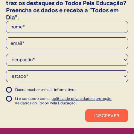
traz os destaques do Todos Pela Educação?
Preencha os dados e receba a “Todos em
Dia".
Nome
E-Mail
Ocupação*
Estado*
Quero receber e-mails informativos
1
Concordo com a política
Concordo com a política
Li e concordo com a
política de privacidade e proteção
1
de dados
do Todos Pela Educação
Inscrever